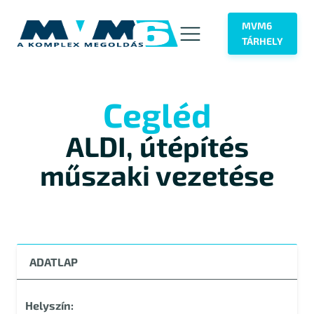
MVM6
TÁRHELY
Cegléd
ALDI, útépítés
műszaki vezetése
ADATLAP
Helyszín: